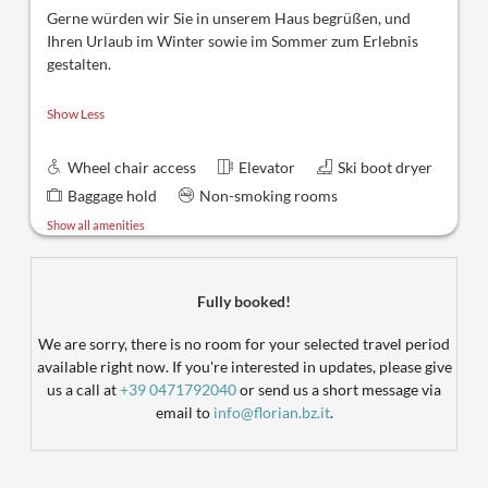
Gerne würden wir Sie in unserem Haus begrüßen, und
Ihren Urlaub im Winter sowie im Sommer zum Erlebnis
gestalten.
Show Less
Wheel chair access
Elevator
Ski boot dryer
Baggage hold
Non-smoking rooms
Show all amenities
Fully booked!
We are sorry, there is no room for your selected travel period
available right now. If you're interested in updates, please give
us a call at
+39 0471792040
or send us a short message via
email to
info@florian.bz.it
.