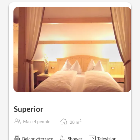
Superior
2
Max: 4 people
28
m
Balcony/terrace
Shower
Television