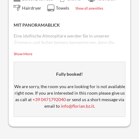
Hairdryer
Towels
Show all amenities
MIT PANORAMABLICK
Eine idyllische Atmosphäre werden Sie in unseren
Zimmern und Suiten bestens kennenlernen, denn die
Holzeinrichtung im Tiroler Stil hat ihren ganz speziellen
Show More
Flair.
Fully booked!
We are sorry, the room you are looking for is not available
right now. If you are interested in this room please give us
as call at
+39 0471792040
or send us a short message via
email to
info@florian.bz.it
.