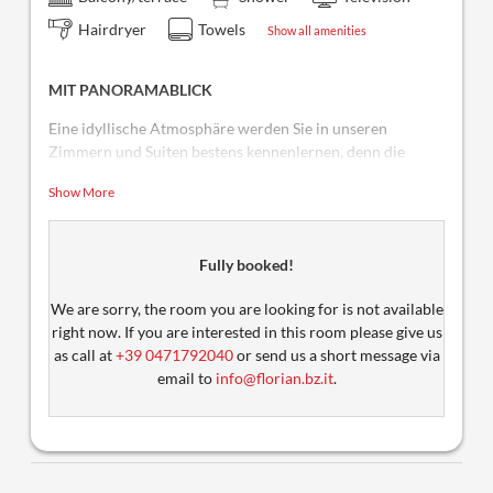
Hairdryer
Towels
Show all amenities
MIT PANORAMABLICK
Eine idyllische Atmosphäre werden Sie in unseren
Zimmern und Suiten bestens kennenlernen, denn die
Holzeinrichtung im Tiroler Stil hat ihren ganz speziellen
Show More
Flair.
Fully booked!
We are sorry, the room you are looking for is not available
right now. If you are interested in this room please give us
as call at
+39 0471792040
or send us a short message via
email to
info@florian.bz.it
.