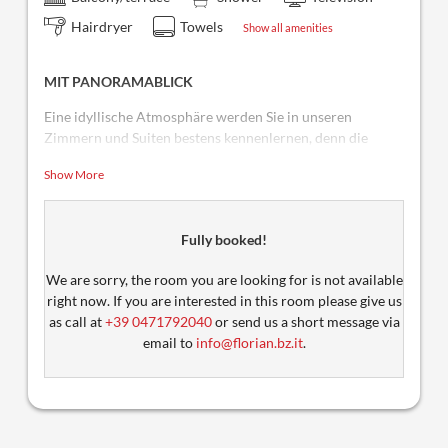
Hairdryer
Towels
Show all amenities
MIT PANORAMABLICK
Eine idyllische Atmosphäre werden Sie in unseren
Zimmern und Suiten bestens kennenlernen, denn die
Holzeinrichtung im Tiroler Stil hat ihren ganz speziellen
Show More
Flair.
Fully booked!
We are sorry, the room you are looking for is not available
right now. If you are interested in this room please give us
as call at
+39 0471792040
or send us a short message via
email to
info@florian.bz.it
.