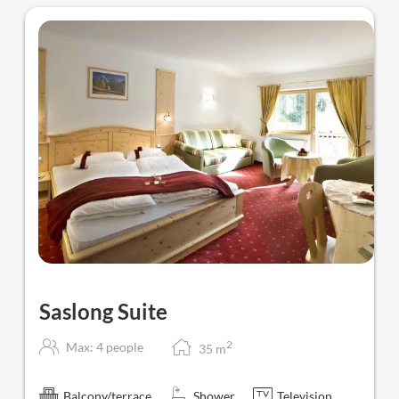
Saslong Suite
2
Max: 4 people
35
m
Balcony/terrace
Shower
Television