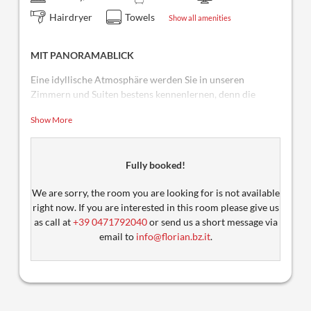
Hairdryer
Towels
Show all amenities
MIT PANORAMABLICK
Eine idyllische Atmosphäre werden Sie in unseren
Zimmern und Suiten bestens kennenlernen, denn die
Holzeinrichtung im Tiroler Stil hat ihren ganz speziellen
Show More
Flair.
Fully booked!
We are sorry, the room you are looking for is not available
right now. If you are interested in this room please give us
as call at
+39 0471792040
or send us a short message via
email to
info@florian.bz.it
.