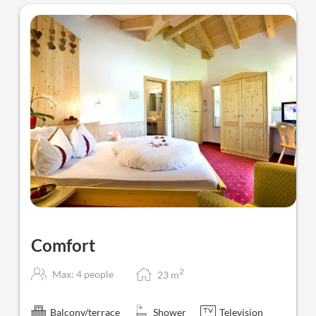
Comfort
2
Max: 4 people
23
m
Balcony/terrace
Shower
Television