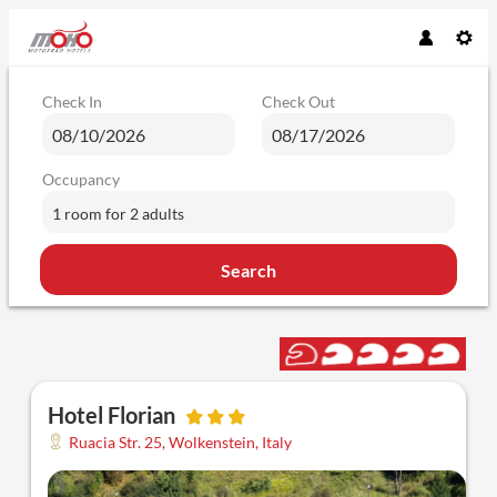
Check In
Check Out
Occupancy
1 room
for
2 adults
Search
Hotel Florian - Our available offer
Hotel Florian
Ruacia Str. 25
,
Wolkenstein
,
Italy