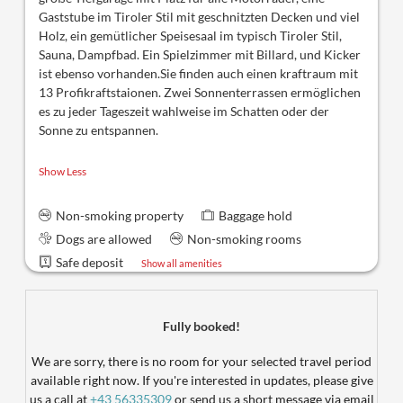
Gaststube im Tiroler Stil mit geschnitzten Decken und viel
Holz, ein gemütlicher Speisesaal im typisch Tiroler Stil,
Sauna, Dampfbad. Ein Spielzimmer mit Billard, und Kicker
ist ebenso vorhanden.Sie finden auch einen kraftraum mit
13 Profikraftstaionen.
Zwe
i Sonnenterrassen ermöglichen
es zu jeder Tageszeit wahlweise im Schatten oder der
Sonne zu entspannen.
Show Less
Non-smoking property
Baggage hold
Dogs are allowed
Non-smoking rooms
Safe deposit
Show all amenities
Fully booked!
We are sorry, there is no room for your selected travel period
available right now. If you're interested in updates, please give
us a call at
+43 56335309
or send us a short message via email