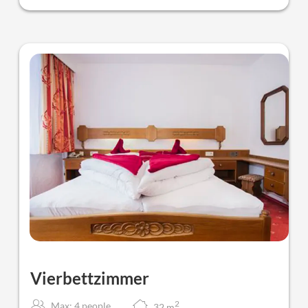
Vierbettzimmer
2
Max: 4 people
32
m