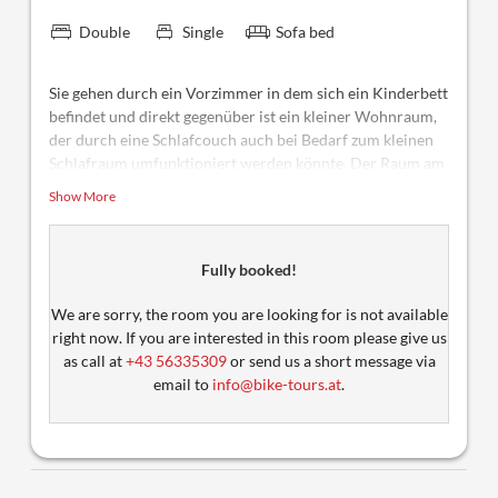
Double
Single
Sofa bed
Sie gehen durch ein Vorzimmer in dem sich ein Kinderbett
befindet und direkt gegenüber ist ein kleiner Wohnraum,
der durch eine Schlafcouch auch bei Bedarf zum kleinen
Schlafraum umfunktioniert werden könnte. Der Raum am
Ende dieses Familienzimmers ist dann der Schlafraum mit
Show More
einem Doppelbett, sowie einer weiteren Schlafcouch.
Weitere Ausstattungsmerkmale sind Sat-TV, Radio,
Telefon, Safe und geräumiger Balkon sowie Bad, Dusche
Fully booked!
und ein Haarfön.
We are sorry, the room you are looking for is not available
right now. If you are interested in this room please give us
as call at
+43 56335309
or send us a short message via
email to
info@bike-tours.at
.