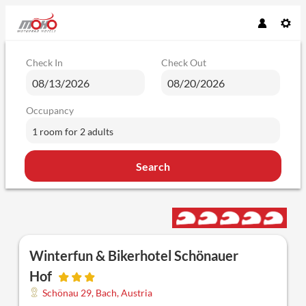
Check In
Check Out
Occupancy
1 room
for
2 adults
Search
Winterfun & Bikerhotel Schönauer 
Winterfun & Bikerhotel Schönauer
Hof
Schönau 29
,
Bach
,
Austria