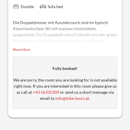
Double
Sofa bed
Die Doppelzimmer mit Ausziehcouch sind im typisch
Alpenländischem Stil mit masiven Holzmöbeln
ausgestattet. Ein Doppelbett ohne Fußende mit sehr guten
Matratzen und Allergiker Bettwäsche, eine Sitzecke,
ausreichend Stauraum für ihr Gepäck ist vorhanden.
Show More
Weiters finden unsere Gäste dort ein Durchwahltelefon,
Radio, Sat-TV und einen Safe. Die Badezimmer sind mit
Dusche, WC, Haarfön und Handtuchtrockner
Fully booked!
ausgestattet.
We are sorry, the room you are looking for is not available
right now. If you are interested in this room please give us
as call at
+43 56335309
or send us a short message via
email to
info@bike-tours.at
.