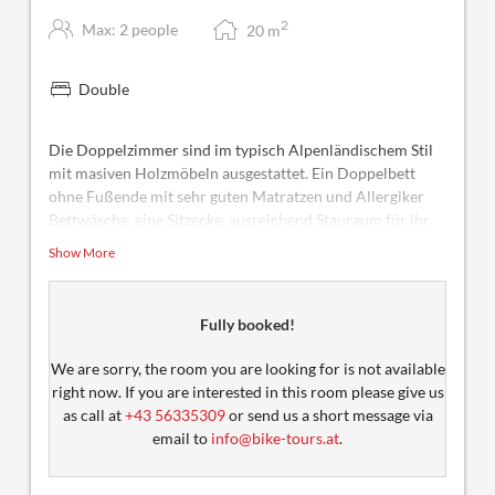
2
Max: 2 people
20
m
Double
Die Doppelzimmer sind im typisch Alpenländischem Stil
mit masiven Holzmöbeln ausgestattet. Ein Doppelbett
ohne Fußende mit sehr guten Matratzen und Allergiker
Bettwäsche, eine Sitzecke, ausreichend Stauraum für ihr
Gepäck ist vorhanden. Weiters finden unsere Gäste dort
Show More
ein Durchwahltelefon, Radio, Sat-TV und einen Safe. Die
Badezimmer sind mit Dusche, WC, Haarfön und
Handtuchtrockner ausgestattet.
Fully booked!
We are sorry, the room you are looking for is not available
right now. If you are interested in this room please give us
as call at
+43 56335309
or send us a short message via
email to
info@bike-tours.at
.