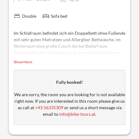
Double
Sofa bed
Im Schlafraum befindet sich ein Doppelbett ohne Fußende
mit sehr guten Matratzen und Allergiker Bettwäsche, im
Wohnraum eine große Couch die bei Bedarf zum
Doppelbett umfunktioniert wird, ausreichend Stauraum
für ihr Gepäck ist vorhanden. Weiters finden unsere Gäste
Show More
dort Radio, Sat-TV und einen Safe. Im Badezimmer sind
Dusche, Haarfön und Handtuchtrockner zu finden. Das
WC ist vom Badezimmer getrennt.
Fully booked!
We are sorry, the room you are looking for is not available
right now. If you are interested in this room please give us
as call at
+43 56335309
or send us a short message via
email to
info@bike-tours.at
.