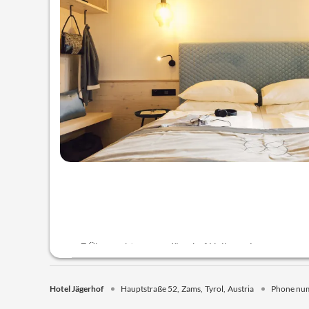
7 Übernachtungen + Jägerhof Halbpension
Infoabend und Tourenkarte
2 geführte Touren
Hotel Jägerhof
Hauptstraße 52
Zams
Tyrol
Austria
Phone nu
Ein kühles Garagenbier bei der Anreise
ab 5 Übernachtungen Bergbahn Rifenal mit der Tirol 