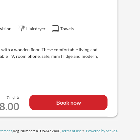
vision
Hairdryer
Towels
 with a wooden floor. These comfortable living and
cable TV, room phone, safe, mini fridge and modern,
7 nights
Book now
58.00
tatement
Reg-Number: ATU53452400
,
Terms of use
Powered by Seekda