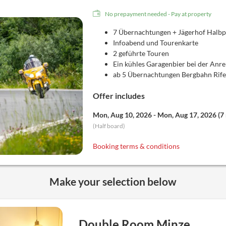
No prepayment needed - Pay at property
7 Übernachtungen + Jägerhof Halb
Infoabend und Tourenkarte
2 geführte Touren
Ein kühles Garagenbier bei der Anre
ab 5 Übernachtungen Bergbahn Rifen
Offer includes
Mon, Aug 10, 2026
-
Mon, Aug 17, 2026
(
7
(
Half board
)
Booking terms & conditions
Make your selection below
Double Room Minze