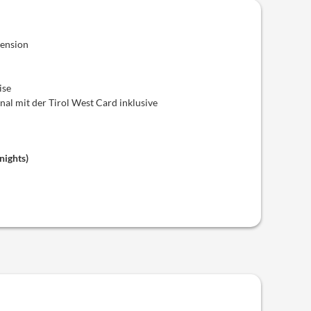
pension
ise
al mit der Tirol West Card inklusive
 nights
)