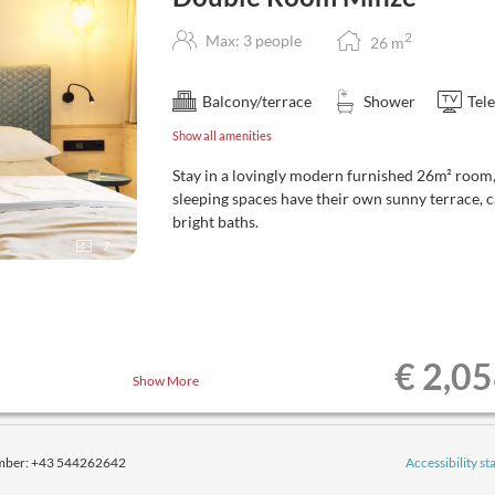
2
Max: 3 people
26
m
Balcony/terrace
Shower
Tele
Show all amenities
Stay in a lovingly modern furnished 26m² room,
sleeping spaces have their own sunny terrace, 
bright baths.
7
€ 2,0
Show More
mber
:
+43 544262642
Accessibility s
West Card inklusive