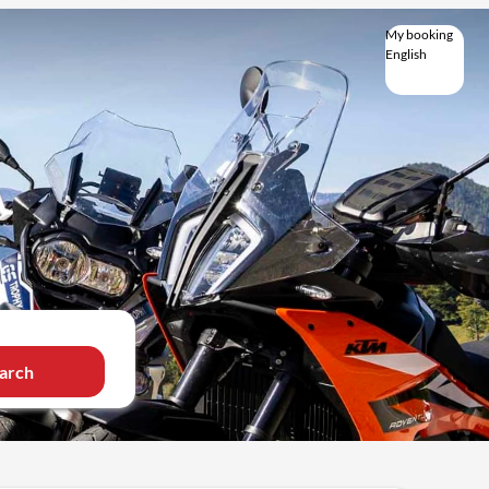
My booking
English
English
Deutsch
arch