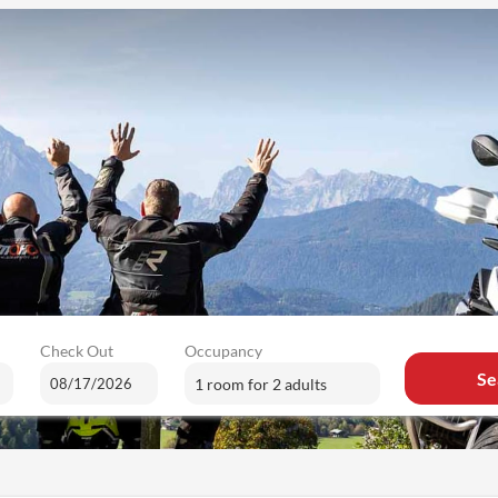
Check Out
Occupancy
Se
1 room
for
2 adults